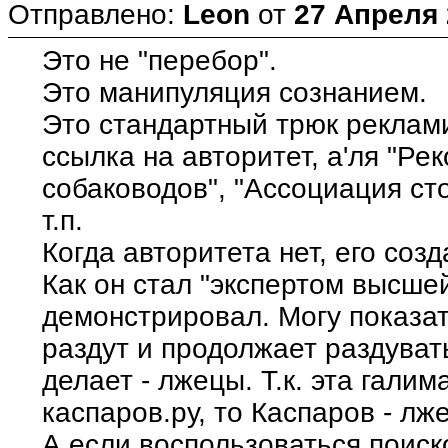
Отправлено:
Leon
от
27 Апреля 
Это не "перебор".
Это манипуляция сознанием.
Это стандартный трюк реклами
ссылка на авторитет, а'ля "Р
собаководов", "Ассоциация ст
т.п.
Когда авторитета нет, его созд
Как он стал "экспертом высшей
демонстрировал. Могу показат
раздут и продолжает раздувать
делает - лжецы. Т.к. эта галим
каспаров.ру, то Каспаров - лж
А если воспользоваться поиск