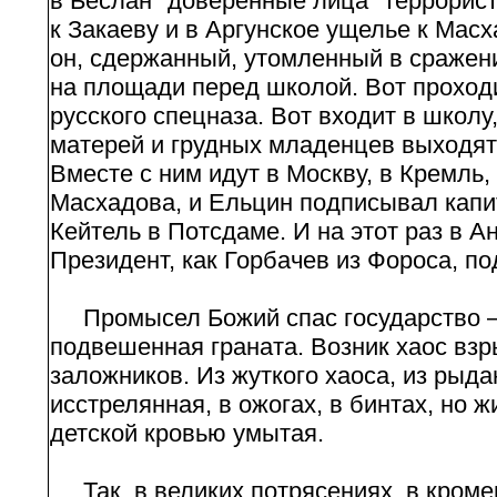
в Беслан "доверенные лица" террорист
к Закаеву и в Аргунское ущелье к Масх
он, сдержанный, утомленный в сражени
на площади перед школой. Вот проход
русского спецназа. Вот входит в школу
матерей и грудных младенцев выходят 
Вместе с ним идут в Москву, в Кремль
Масхадова, и Ельцин подписывал капи
Кейтель в Потсдаме. И на этот раз в 
Президент, как Горбачев из Фороса, по
Промысел Божий спас государство — 
подвешенная граната. Возник хаос взр
заложников. Из жуткого хаоса, из рыда
исстрелянная, в ожогах, в бинтах, но 
детской кровью умытая.
Так, в великих потрясениях, в кроме