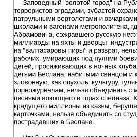
Заповедный "золотой город" на Руб
террористов оградами, зубастой охран
патрульными вертолетами и овчарками
школами и вагонами метрополитена, гд
Абрамовича, сожравшего русскую неф
миллиарды на яхты и дворцы, индустр
на "валтасаровы пиры" и разврат, нель
рабочих, умирающих под пулями боевик
детей, просиживающих в ночных клуба
детьми Беслана, набитыми свинцом и 
зловонную, как опухоль, культуру, гу
порножурналам, нельзя объединить с 
песнями воюющего в горах спецназа. 
крадущего миллионы из казны, беруще
карточками, нельзя объединить со ст
пострадавших в Беслане.