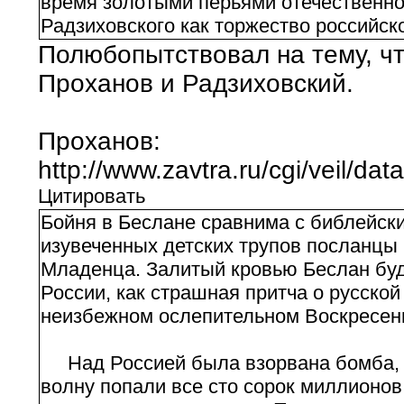
время золотыми перьями отечественно
Радзиховского как торжество российск
Полюбопытствовал на тему, ч
Проханов и Радзиховский.
Проханов:
http://www.zavtra.ru/cgi/veil/dat
Цитировать
Бойня в Беслане сравнима с библейски
изувеченных детских трупов посланцы
Младенца. Залитый кровью Беслан буд
России, как страшная притча о русско
неизбежном ослепительном Воскресен
Над Россией была взорвана бомба, 
волну попали все сто сорок миллионо