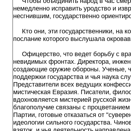
Чтобы объединить народ в час смерт
немедленно исправить уродство и изв
несгнившим, государственно ориентир
Кто они, эти государственники, на ко
послание которого выслушала окрова
Офицерство, что ведет борьбу с вра
невидимых фронтах. Директора, инжен
создающие оружие обороны. Ученые, 
поддержки государства и чья наука сл
Представители всех ведущих конфесси
мистическая Евразия. Писатели, филос
вдохновляется мистерией русской жизн
благополучие связаны с процветанием 
Партии, готовые отказаться от "сувере
идеологии сильного государства. Чино
взяток, и чья деятельность направлена