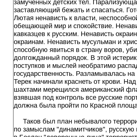
замученных детских тел. Парализующа
заставляющий бежать и спасаться. Гот
Лютая ненависть к власти, неспособной
обещающей мир и спокойствие. Ненави
кавказцев к русским. Ненависть окраин
окраинам. Ненависть мусульман и хрис
способную явиться в страну воров, уб
долгожданный порядок. В этой истерик
поступков и мыслей необратимо распа
государственность. Разламывалась на 
Терек начинали краснеть от крови. На
шахтами мерещился американский флаг
взявшая под контроль все русские пор
должна была пройти по Красной площад
Таков был план небывалого террорис
по замыслам "динамитчиков", русскую