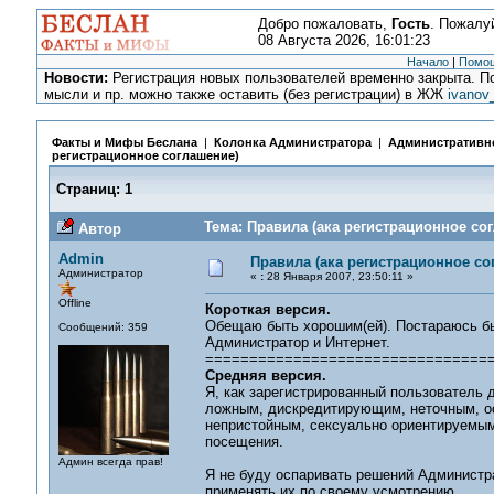
Добро пожаловать,
Гость
. Пожалу
08 Августа 2026, 16:01:23
Начало
|
Помо
Новости:
Регистрация новых пользователей временно закрыта. По
мысли и пр. можно также оставить (без регистрации) в ЖЖ
ivanov
Факты и Мифы Беслана
|
Колонка Администратора
|
Административно
регистрационное соглашение)
Страниц:
1
Тема: Правила (ака регистрационное со
Автор
Admin
Правила (ака регистрационное со
Администратор
«
:
28 Января 2007, 23:50:11 »
Offline
Короткая версия.
Обещаю быть хорошим(ей). Постараюсь быт
Сообщений: 359
Администратор и Интернет.
================================
Средняя версия.
Я, как зарегистрированный пользователь 
ложным, дискредитирующим, неточным, о
непристойным, сексуально ориентируемым
посещения.
Админ всегда прав!
Я не буду оспаривать решений Администр
применять их по своему усмотрению.