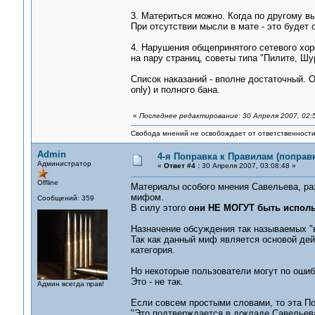
3. Материться можно. Когда по другому в
При отсутствии мысли в мате - это будет 
4. Нарушения общепринятого сетевого хор
на пару страниц, советы типа "Пилите, Шур
Список наказаний - вполне достаточный. 
only) и полного бана.
«
Последнее редактирование: 30 Апреля 2007, 02:
Свобода мнений не освобождает от ответственности 
Admin
4-я Поправка к Правилам (поправ
Администратор
«
Ответ #4 :
30 Апреля 2007, 03:08:48 »
Offline
Материалы особого мнения Савельева, раз
мифом.
Сообщений: 359
В силу этого
они НЕ МОГУТ быть исполь
Назначение обсуждения так называемых "
Так как данный миф является основой дей
категория.
Но некоторые пользователи могут по ошибк
Это - не так.
Админ всегда прав!
Если совсем простыми словами, то эта По
"Это подтверждается в докладе Савельева"