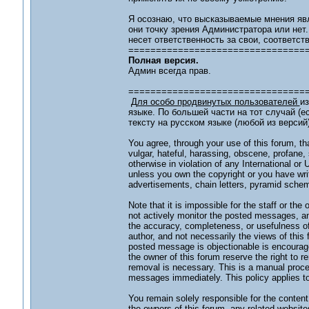
Я осознаю, что высказываемые мнения яв
они точку зрения Администратора или нет
несет ответственность за свои, соответст
================================
Полная версия.
Админ всегда прав.
================================
Для особо продвинутых пользователей
из
языке. По большей части на тот случай (е
тексту на русском языке (любой из версий)
You agree, through your use of this forum, tha
vulgar, hateful, harassing, obscene, profane, 
otherwise in violation of any International or
unless you own the copyright or you have wri
advertisements, chain letters, pyramid scheme
Note that it is impossible for the staff or th
not actively monitor the posted messages, an
the accuracy, completeness, or usefulness o
author, and not necessarily the views of this f
posted message is objectionable is encouraged
the owner of this forum reserve the right to r
removal is necessary. This is a manual proces
messages immediately. This policy applies to
You remain solely responsible for the conte
the owners of this forum, any related websites