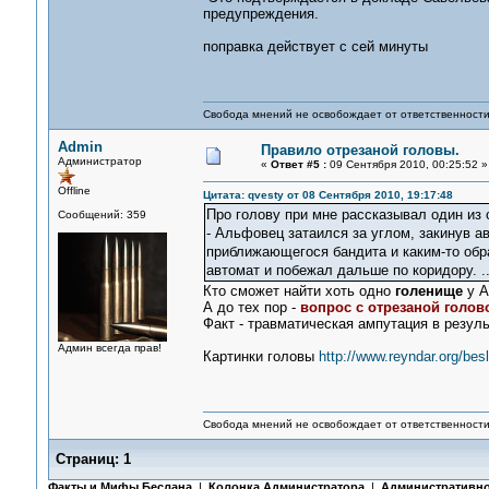
предупреждения.
поправка действует с сей минуты
Свобода мнений не освобождает от ответственности 
Admin
Правило отрезаной головы.
Администратор
«
Ответ #5 :
09 Сентября 2010, 00:25:52 »
Offline
Цитата: qvesty от 08 Сентября 2010, 19:17:48
Про голову при мне рассказывал один из 
Сообщений: 359
- Альфовец затаился за углом, закинув а
приближающегося бандита и каким-то обра
автомат и побежал дальше по коридору. ..
Кто сможет найти хоть одно
голенище
у А
А до тех пор -
вопрос с отрезаной голов
Факт - травматическая ампутация в резуль
Админ всегда прав!
Картинки головы
http://www.reyndar.org/be
Свобода мнений не освобождает от ответственности 
Страниц:
1
Факты и Мифы Беслана
|
Колонка Администратора
|
Административно