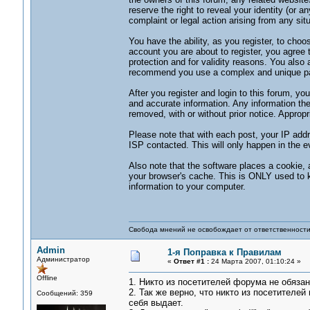
reserve the right to reveal your identity (or a
complaint or legal action arising from any sit
You have the ability, as you register, to ch
account you are about to register, you agree 
protection and for validity reasons. You al
recommend you use a complex and unique pas
After you register and login to this forum, you w
and accurate information. Any information the 
removed, with or without prior notice. Approp
Please note that with each post, your IP addr
ISP contacted. This will only happen in the ev
Also note that the software places a cookie, 
your browser's cache. This is ONLY used to k
information to your computer.
Свобода мнений не освобождает от ответственности 
Admin
1-я Поправка к Правилам
Администратор
«
Ответ #1 :
24 Марта 2007, 01:10:24 »
Offline
1. Никто из посетителей форума не обязан 
2. Так же верно, что никто из посетителей 
Сообщений: 359
себя выдает.