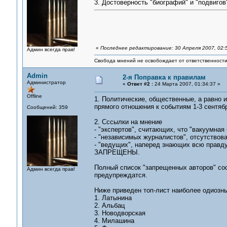
3. Достоверность "биографий" и "подвиго
«
Последнее редактирование: 30 Апреля 2007, 02:
Админ всегда прав!
Свобода мнений не освобождает от ответственности 
Admin
2-я Поправка к правилам
Администратор
«
Ответ #2 :
24 Марта 2007, 01:34:37 »
Offline
1. Политические, общественные, а равно 
прямого отношения к событиям 1-3 сентяб
Сообщений: 359
2. Сссылки на мнение
- "экспертов", считающих, что "вакуумная
- "независимых журналистов", отсутствов
- "ведущих", наперед знающих всю правд
ЗАПРЕЩЕНЫ.
Полный список "запрещенных авторов" сос
Админ всегда прав!
предупреждатся.
Ниже приведен топ-лист наиболее одиозн
1. Латынина
2. Альбац
3. Новодворская
4. Милашина