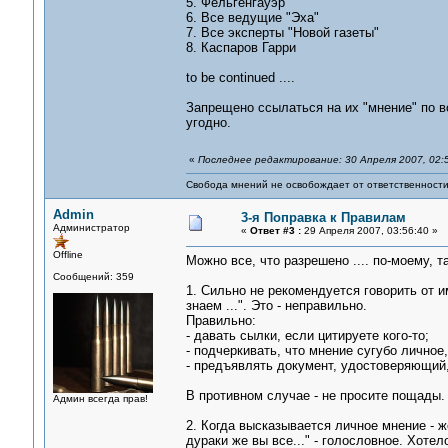
5. Фельгенгауэр
6. Все ведущие "Эха"
7. Все эксперты "Новой газеты"
8. Каспаров Гарри
to be continued ....
Запрещено ссылаться на их "мнение" по в
угодно.
«
Последнее редактирование: 30 Апреля 2007, 02:
Свобода мнений не освобождает от ответственности 
Admin
3-я Поправка к Правилам
Администратор
«
Ответ #3 :
29 Апреля 2007, 03:56:40 »
Offline
Можно все, что разрешено .... по-моему, та
Сообщений: 359
1. Сильно не рекомендуется говорить от им
знаем ...". Это - неправильно.
Правильно:
- давать сылки, если цитируете кого-то;
- подчеркивать, что мнение сугубо личное,
- предъявлять документ, удостоверяющий,
В противном случае - не просите пощады.
Админ всегда прав!
2. Когда высказывается личное мнение - 
дураки же вы все..." - голословное. Хоте