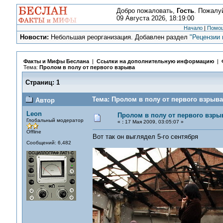
Добро пожаловать,
Гость
. Пожалу
09 Августа 2026, 18:19:00
Начало
|
Помо
Новости:
Небольшая реорганизация. Добавлен раздел
"Рецензии 
Факты и Мифы Беслана
|
Ссылки на дополнительную информацию
|
Тема:
Пролом в полу от первого взрыва
Страниц:
1
Тема: Пролом в полу от первого взрыва
Автор
Leon
Пролом в полу от первого взры
Глобальный модератор
«
:
17 Мая 2009, 03:05:07 »
Offline
Вот так он выглядел 5-го сентября
Сообщений: 6,482