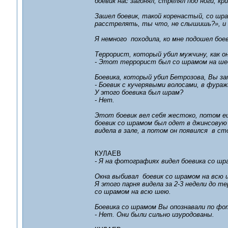
боевик нас загонял, стрелял под ноги, кр
Зашел боевик, такой коренастый, со шра
расстрелять, ты что, не слышишь?», и я
Я немного походила, ко мне подошел бое
Террорист, который убил мужчину, как о
- Этот террорист был со шрамом на шее,
Боевика, который убил Бетрозова, Вы за
- Боевик с кучерявыми волосами, в фура
У этого боевика был шрам?
- Нет.
Этот боевик вел себя жестоко, потом ещ
боевик со шрамом был одет в джинсовую р
видела в зале, а потом он появился в ст
КУЛАЕВ
- Я на фотографиях видел боевика со шр
Окна выбивал боевик со шрамом на всю 
Я этого парня видела за 2-3 недели до т
со шрамом на всю шею.
Боевика со шрамом Вы опознавали по фо
- Нет. Они были сильно изуродованы.