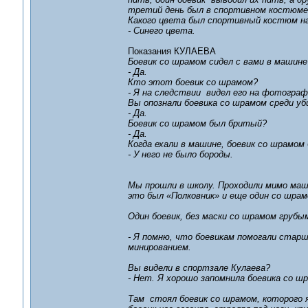
третий день был в спортивном костюме,
Какого цвета был спортивный костюм на
- Синего цвета.
Показания КУЛАЕВА
Боевик со шрамом сидел с вами в машине
- Да.
Кто этот боевик со шрамом?
- Я на следствии видел его на фотограф
Вы опознали боевика со шрамом среди у
- Да.
Боевик со шрамом был бритый?
- Да.
Когда ехали в машине, боевик со шрамом 
- У него не было бороды.
Мы прошли в школу. Проходили мимо маши
это был «Полковник» и еще один со шрам
Один боевик, без маски со шрамом грубы
- Я помню, что боевикам помогали старш
минированием.
Вы видели в спортзале Кулаева?
- Нет. Я хорошо запомнила боевика со шр
Там стоял боевик со шрамом, которого я