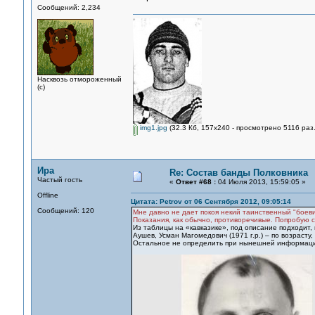
Сообщений: 2,234
Насквозь отмороженный
(с)
img1.jpg
(32.3 Кб, 157x240 - просмотрено 5116 раз.
Ира
Re: Состав банды Полковника
Частый гость
«
Ответ #68 :
04 Июля 2013, 15:59:05 »
Offline
Цитата: Petrov от 06 Сентября 2012, 09:05:14
Сообщений: 120
Мне давно не дает покоя некий таинственный "боеви
Показания, как обычно, противоречивые. Попробую 
Из таблицы на «кавказике», под описание подходит, 
Аушев, Усман Магомедович (1971 г.р.) – по возрасту,
Остальное не определить при нынешней информации.