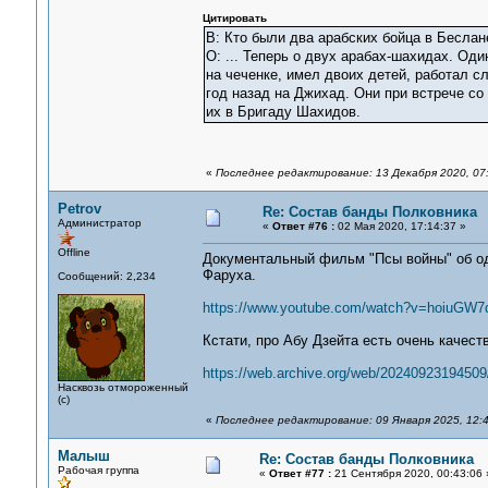
Цитировать
В: Кто были два арабских бойца в Беслане
О: ... Теперь о двух арабах-шахидах. О
на чеченке, имел двоих детей, работал с
год назад на Джихад. Они при встрече со
их в Бригаду Шахидов.
«
Последнее редактирование: 13 Декабря 2020, 07
Petrov
Re: Состав банды Полковника
Администратор
«
Ответ #76 :
02 Мая 2020, 17:14:37 »
Offline
Документальный фильм "Псы войны" об одн
Фаруха.
Сообщений: 2,234
https://www.youtube.com/watch?v=hoiuGW
Кстати, про Абу Дзейта есть очень качест
https://web.archive.org/web/20240923194509/
Насквозь отмороженный
(с)
«
Последнее редактирование: 09 Января 2025, 12:
Малыш
Re: Состав банды Полковника
Рабочая группа
«
Ответ #77 :
21 Сентября 2020, 00:43:06 