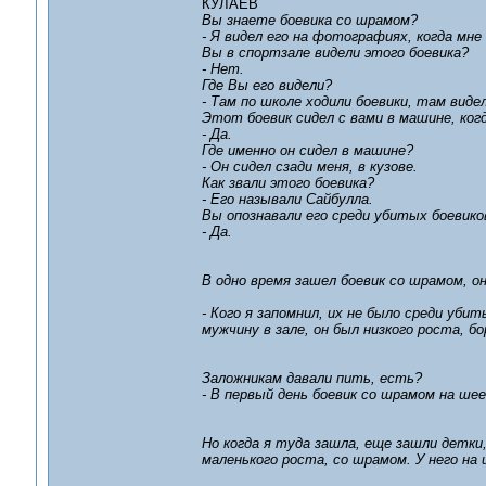
КУЛАЕВ
Вы знаете боевика со шрамом?
- Я видел его на фотографиях, когда мне
Вы в спортзале видели этого боевика?
- Нет.
Где Вы его видели?
- Там по школе ходили боевики, там видел
Этот боевик сидел с вами в машине, ког
- Да.
Где именно он сидел в машине?
- Он сидел сзади меня, в кузове.
Как звали этого боевика?
- Его называли Сайбулла.
Вы опознавали его среди убитых боевико
- Да.
В одно время зашел боевик со шрамом, о
- Кого я запомнил, их не было среди убит
мужчину в зале, он был низкого роста, 
Заложникам давали пить, есть?
- В первый день боевик со шрамом на ше
Но когда я туда зашла, еще зашли детки
маленького роста, со шрамом. У него на