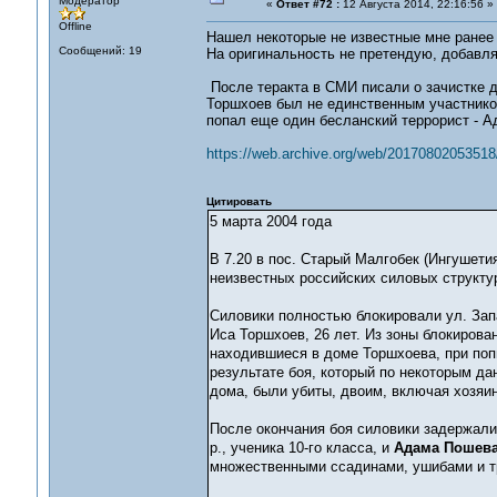
Модератор
«
Ответ #72 :
12 Августа 2014, 22:16:56 »
Offline
Нашел некоторые не известные мне ранее
Сообщений: 19
На оригинальность не претендую, добавля
После теракта в СМИ писали о зачистке д
Торшхоев был не единственным участником
попал еще один бесланский террорист - 
https://web.archive.org/web/20170802053518
Цитировать
5 марта 2004 года
В 7.20 в пос. Старый Малгобек (Ингушети
неизвестных российских силовых структу
Силовики полностью блокировали ул. Зап
Иса Торшхоев, 26 лет. Из зоны блокирова
находившиеся в доме Торшхоева, при поп
результате боя, который по некоторым д
дома, были убиты, двоим, включая хозяин
После окончания боя силовики задержали
р., ученика 10-го класса, и
Адама Пошев
множественными ссадинами, ушибами и тра