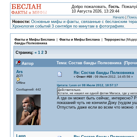
Добро пожаловать,
Гость
. Пожалу
10 Августа 2026, 13:29:44
Начало
|
Помо
Новости:
Основные мифы и факты, связанные с бесланским терак
Хронология событий 3 сентября по минутам в фотографиях.
Факты и Мифы Беслана
|
Факты и Мифы Беслана
|
Террористы
(Модер
банды Полковника
Страниц:
«
1
2
3
Тема: Состав банды Полковника (Прочит
Автор
Ars
Re: Состав банды Полковника
ДСП
«
Ответ #60 :
09 Июля 2012, 14:45:56 »
Offline
Цитата: Leon от 08 Июля 2012, 18:57:17
Сообщений: 442
Действительно.
Кстати, не нашел ни одной фотки Магаса, где у нег
А где он может быть сейчас, интересно? Р
показаний чуть не кончили Доку (чудом у
Отпустить даже если во всем что можно п
Leon
Re: Состав банды Полковника