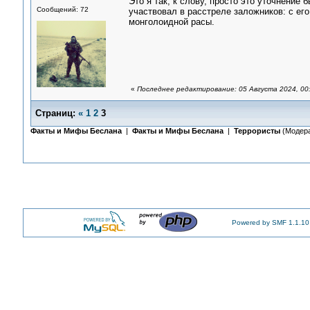
Это я так, к слову, просто это уточнение 
Сообщений: 72
участвовал в расстреле заложников: с ег
монголоидной расы.
«
Последнее редактирование: 05 Августа 2024, 00
Страниц:
«
1
2
3
Факты и Мифы Беслана
|
Факты и Мифы Беслана
|
Террористы
(Модер
Powered by SMF 1.1.10