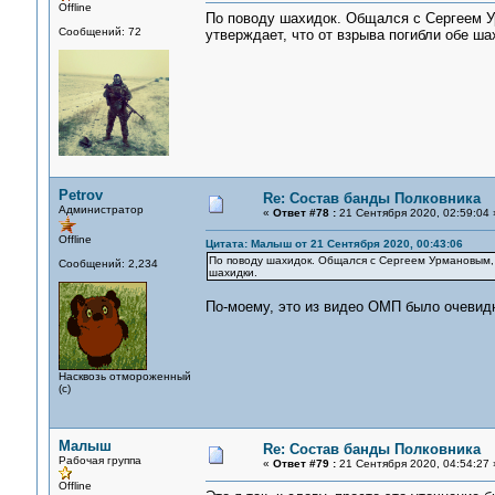
Offline
По поводу шахидок. Общался с Сергеем Ур
Сообщений: 72
утверждает, что от взрыва погибли обе ша
Petrov
Re: Состав банды Полковника
Администратор
«
Ответ #78 :
21 Сентября 2020, 02:59:04 
Offline
Цитата: Малыш от 21 Сентября 2020, 00:43:06
По поводу шахидок. Общался с Сергеем Урмановым, о
Сообщений: 2,234
шахидки.
По-моему, это из видео ОМП было очевид
Насквозь отмороженный
(с)
Малыш
Re: Состав банды Полковника
Рабочая группа
«
Ответ #79 :
21 Сентября 2020, 04:54:27 
Offline