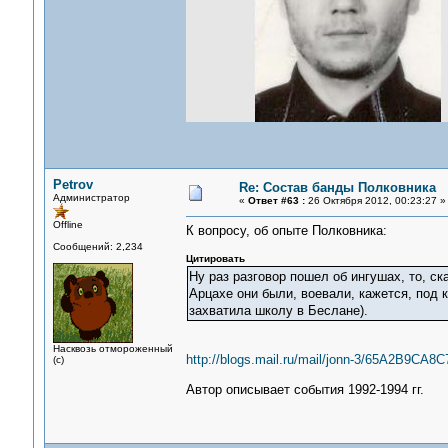
Petrov
Re: Состав банды Полковника
Администратор
«
Ответ #63 :
26 Октября 2012, 00:23:27 »
Offline
К вопросу, об опыте Полковника:
Сообщений: 2,234
Цитировать
Ну раз разговор пошел об ингушах, то, ск
Арцахе они были, воевали, кажется, под 
захватила школу в Беслане).
Насквозь отмороженный
http://blogs.mail.ru/mail/jonn-3/65A2B9CA8
(с)
Автор описывает события 1992-1994 гг.