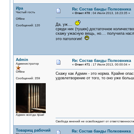
Ира
Re: Состав банды Полковника
Частый гость
«
Ответ #70 :
04 Июля 2013, 16:23:35 »
Offline
Да, уж....
Сообщений: 120
среди них (тушек) достаточное количеств
скажу ужасную вещь, но.... получила нас
это патология!
Admin
Re: Состав банды Полковника
Администратор
«
Ответ #71 :
17 Июля 2013, 00:00:04 »
Offline
Скажу как Админ - это норма. Крайне опа
удовлетворение от того, то оно уже больш
Сообщений: 359
Админ всегда прав!
Свобода мнений не освобождает от ответственности 
Товарищ рабочий
Re: Состав банды Полковника