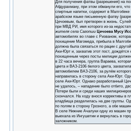
Для получения фатвы (разрешения) на по
Абдурахману, при этом обманули его, что
спиртные напитки, содержит в Малгобеке
арабском языке письменную фатву (разре
Цечоевым, был претворен в жизнь. Суле
при МВД РИ, имя которого из-за недостат
жителя села Сагопши
Цечоева Мусу Ис
автомобилях во главе с Ризваном, котор
похищение Магомеда, прибыла в Малгобек
должна была связаться по рации с друго
Аки-Юрт и, захватив этот пост, дождётся
похищенным через посты милиции должен 
в 22 часа вечера, группа Вараева, котор
цвета и ВАЗ-2106 белого цвета, захвати
автомобилем ВАЗ-2106, за рулём которог
направилась в сторону села Аки-Юрт. Од
селе Аки-Юрт. Однако разработанный Цеч
не удалось, – нападение было отбито, дв
Потери были и среди наших милиционеров
скончался. На ходу внося коррективы в п
кладбища разделилась на две группы. Од
по полям в сторону Грозного, а обе маши
В селе Нижние Ачалуки одну из машин пр
выехала из Ингушетии и вернулась в горо
заложником.