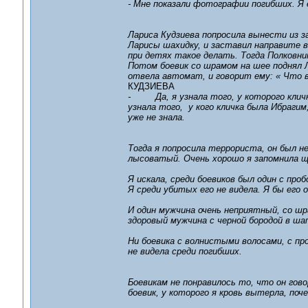
- Мне показали фотографии погибших. Я 
Лариса Кудзиева попросила вынести из за
Ларисы шахидку, и заставил направите 
при детях такое делать. Тогда Полковник
Потом боевик со шрамом на шее поднял Л
отвела автомат, и говорит ему: « Что в
КУДЗИЕВА
- Да, я узнала того, у которого кличк
узнала того, у кого кличка была Ибрагим,
уже не знала.
Тогда я попросила террориста, он был не
лысоватый. Очень хорошо я запомнила ще
Я искала, среди боевиков был один с про
Я среди убитых его не видела. Я бы его 
И один мужчина очень неприятный, со шр
здоровый мужчина с черной бородой в шап
Ни боевика с волнистыми волосами, с пр
не видела среди погибших.
Боевикам не понравилось то, что он гово
боевик, у которого я кровь вытерла, поч