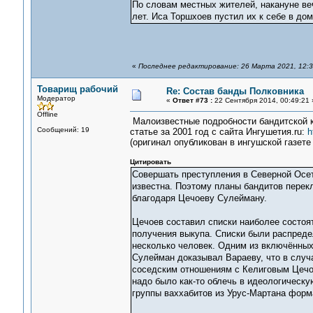
По словам местных жителей, накануне веч
лет. Иса Торшхоев пустил их к себе в дом
«
Последнее редактирование: 26 Марта 2021, 12:
Товарищ рабочий
Re: Состав банды Полковника
Модератор
«
Ответ #73 :
22 Сентября 2014, 00:49:21 
Offline
Малоизвестные подробности бандитской к
Сообщений: 19
статье за 2001 год с сайта Ингушетия.ru:
h
(оригинал опубликован в ингушской газете
Цитировать
Совершать преступления в Северной Осет
известна. Поэтому планы бандитов перек
благодаря Цечоеву Сулейману.
Цечоев составил списки наиболее состо
получения выкупа. Списки были распреде
несколько человек. Одним из включённых
Сулейман доказывал Вараеву, что в случ
соседским отношениям с Келиговым Цечое
надо было как-то облечь в идеологическу
группы ваххабитов из Урус-Мартана форм