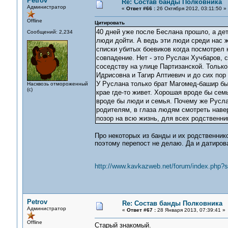
Petrov
Re: Состав банды Полковника
Администратор
«
Ответ #66 :
26 Октября 2012, 03:11:50 »
Offline
Цитировать
40 дней уже после Беслана прошло, а дети
Сообщений: 2,234
люди дойти. А ведь эти люди среди нас ж
списки убитых боевиков когда посмотрел
совпадение. Нет - это Руслан Хучбаров, с
соседству на улице Партизанской. Только 
Идрисовна и Тагир Аптиевич и до сих пор
У Руслана только брат Магомед-башир был
Насквозь отмороженный
(с)
крае где-то живет. Хорошая вроде бы се
вроде бы люди и семья. Почему же Руслан
родителям, в глаза людям смотреть наве
позор на всю жизнь, для всех родственн
Про некоторых из банды и их родственнико
поэтому перепост не делаю. Да и датиров
http://www.kavkazweb.net/forum/index.php
Petrov
Re: Состав банды Полковника
Администратор
«
Ответ #67 :
28 Января 2013, 07:39:41 »
Offline
Старый знакомый.