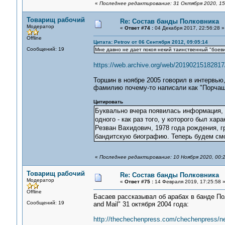
«
Последнее редактирование: 31 Октября 2020, 15
Товарищ рабочий
Re: Состав банды Полковника
Модератор
«
Ответ #74 :
04 Декабря 2017, 22:56:28 »
Offline
Цитата: Petrov от 06 Сентября 2012, 09:05:14
Сообщений: 19
Мне давно не дает покоя некий таинственный "боеви
https://web.archive.org/web/20190215182817/
Торшин в ноябре 2005 говорил в интервью
фамилию почему-то написали как "Порчаш
Цитировать
Буквально вчера появилась информация, 
одного - как раз того, у которого был ха
Резван Вахидович, 1978 года рождения, г
бандитскую биографию. Теперь будем смот
«
Последнее редактирование: 10 Ноября 2020, 00:
Товарищ рабочий
Re: Состав банды Полковника
Модератор
«
Ответ #75 :
14 Февраля 2019, 17:25:58 
Offline
Басаев рассказывал об арабах в банде По
Сообщений: 19
and Mail" 31 октября 2004 года:
http://thechechenpress.com/chechenpress/n