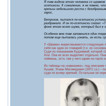
Я там видела этого человека со шрамом н
осетински. К сожалению, я не помню, что
крепыш небольшого роста с безобразным
зарос,
Бетрозов, пытался по-осетински успоко
раздражало. И он по-осетински сказал: «
фоне этого всего шума, который был в з
Особенно мне там запомнился один терро
потом еще пыталась узнать, он есть сре
У «Шрама» вырисовываются следующие при
себя как один из главарей (т.е. из «основн
Судя по показаниям Кудзиевой, которой «
Али. Она их всех выделяет отдельно. Она
поймешь, есть там у него шрам на горле и
Из таблицы на «кавказике», под описание 
Аушев, Усман Магомедович (1971 г.р.) – п
судя по всему крепкий. Остальное не оп